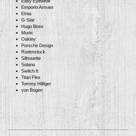
Easy Eyewear
Emporio Armani
Etnia
G-Star
Hugo Boss
Munic
Oakley
Porsche Design
Rodenstock
Silhouette
Solano
Switch It
Titan Flex
Tommy Hilfiger
von Bogen