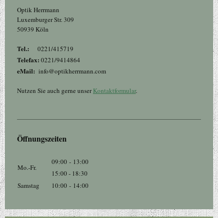
Optik Herrmann
Luxemburger Str. 309
50939 Köln
Tel.:
0
221/415719
Telefax:
0221/9414864
eMail:
info@optikherrmann.com
Nutzen Sie auch gerne unser
Kontaktformular
.
Öffnungszeiten
09:00
-
13:00
Mo.-Fr.
15:00 - 18:30
Samstag
10:00
-
14:00