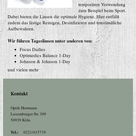
temporären Verwendung
zum Beispiel beim Sport.
Dabei bieten die Linsen die optimale Hygiene. Hier entfällt
zudem das lästige Reinigen, Desinfizieren und umständliche
Aufbewahren.
Wir führen Tageslinsen unter anderen von:
Focus Dailies
Optimedics Balance 1-Day
Johnson & Johnson 1-Day
und vielen mehr
Kontakt
Optik Herrmann
Luxemburger Str. 309
50939 Köln
Tel.:
0
221/415719