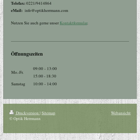
Telefax:
0221/9414864
eMail:
info@optikherrmann.com
Nutzen Sie auch gerne unser
Kontaktformular
.
Öffnungszeiten
09:00
-
13:00
Mo.-Fr.
15:00 - 18:30
Samstag
10:00
-
14:00
Druckversion
|
Sitemap
Webansicht
© Optik Herrmann